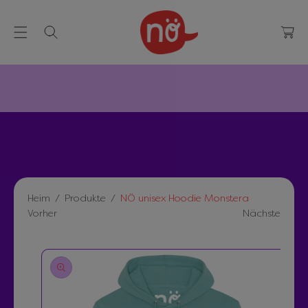
re
n
k
o
r
b
Heim
Produkte
NÖ unisex Hoodie Monstera
Vorher
Nächste