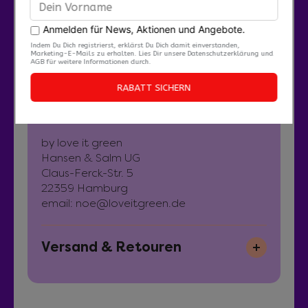
Zertifikate
FAIR WEAR
PeTA vegan approved
Hersteller:
by love it green
Hansen & Salm UG
Claus-Ferck-Str. 5
22359 Hamburg
email: noe@loveitgreen.de
Versand & Retouren