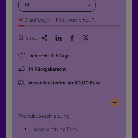
u
r
u
N
n
l
Ö
i
12 auf Lager - Fast ausverkauft!
ä
u
s
n
e
r
i
x
Share:
s
H
e
e
o
Lieferzeit: 3-5 Tage
r
x
o
H
d
P
14 Rückgaberecht
o
i
r
o
e
Versandkostenfrei ab 80,00 Euro
d
M
e
i
o
i
e
n
M
s
s
Produktbeschreibung
o
t
n
e
Hoodie mit nö Print
s
r