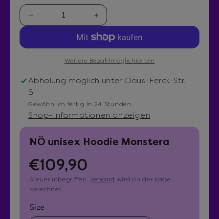
i
e
M
M
n
1
e
e
i
n
n
m
g
g
M
Weitere Bezahlmöglichkeiten
o
e
e
d
v
e
Abholung möglich unter
Claus-Ferck-Str.
a
e
r
l
5
r
h
Gewöhnlich fertig in 24 Stunden
r
ö
Shop-Informationen anzeigen
i
h
n
e
NÖ unisex Hoodie Monstera
g
n
R
€109,90
e
f
r
ü
e
Steuer inbegriffen.
Versand
wird an der Kasse
n
r
berechnet.
f
N
g
Size
ü
Ö