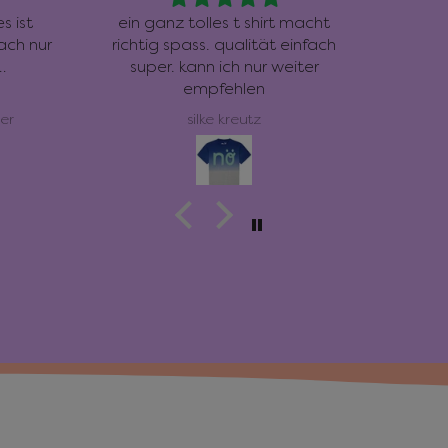
s ist
ein ganz tolles t shirt macht
ach nur
richtig spass. qualität einfach
n…
super. kann ich nur weiter
empfehlen
s Shirt
er
silke kreutz
t.