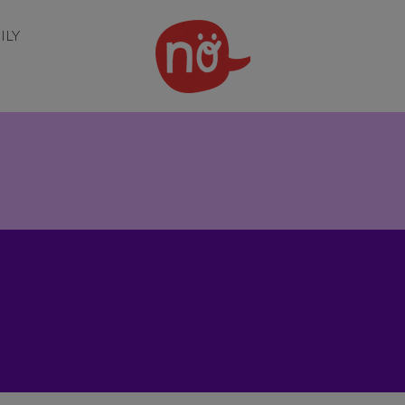
ILY
S
Pr
In
G
E
Z
U