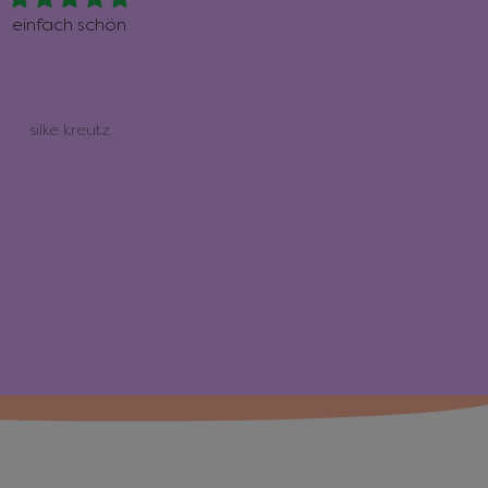
einfach schön
einfach nur top
silke kreutz
silke kreutz