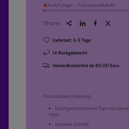
4 auf Lager - Fast ausverkauft!
u
ä
Share:
f
r
Lieferzeit: 3-5 Tage
s
e
14 Rückgaberecht
p
r
Versandkostenfrei ab 80,00 Euro
r
P
e
r
Produktbeschreibung
i
e
hochgeschnittenes Top mit klei
Print
lockerer Schnitt