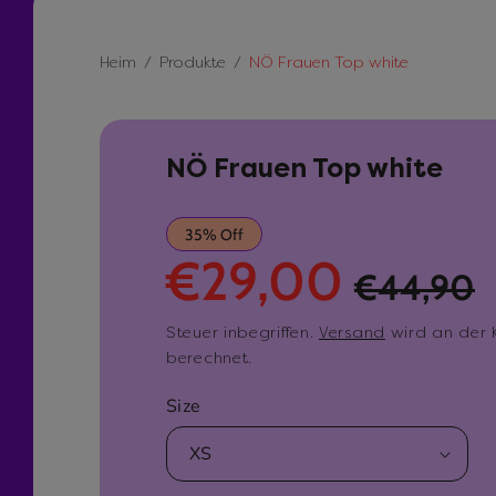
Heim
Produkte
NÖ Frauen Top white
NÖ Frauen Top white
V
R
35% Off
€29,00
€44,90
e
e
Steuer inbegriffen.
Versand
wird an der 
r
g
berechnet.
k
u
Size
a
l