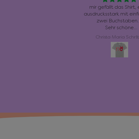
Ich habe mehrere Shirts
mir gefällt das Shirt, e
ekauft, unter anderem eins
ausdrucksstark mit einf
r meine liebe Freundin der es
zwei Buchstabe
sehr schwer fällt nein zu
Sehr schöne
sagen…. Sozusagen als
Baumwollqualität.!!! Da
Christa Maria Schršter
Christa Maria Schršt
Statement Shirt
trägt sich sehr gu