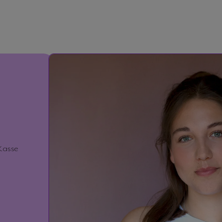
D
E
N
Pr
O
D
U
Kt
In
Fo
R
M
Kasse
A
Ti
O
N
E
N