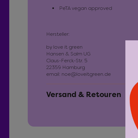
PeTA vegan approved
Hersteller:
by love it green
Hansen & Salm UG
Claus-Ferck-Str. 5
22359 Hamburg
email: noe@loveitgreen.de
Versand & Retouren