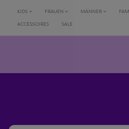
T
KIDS
FRAUEN
MÄNNER
FAM
S
Pr
ACCESSOIRES
SALE
In
G
E
N