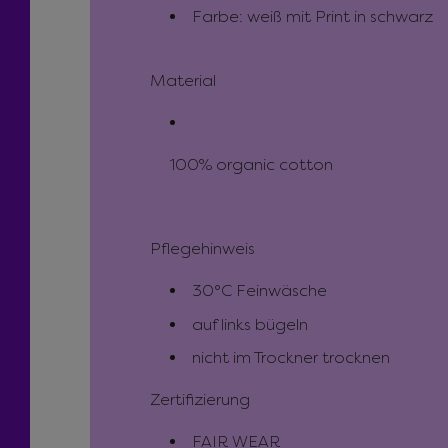
s
i
Farbe: weiß mit Print in schwarz
s
Material
100% organic cotton
Pflegehinweis
30°C Feinwäsche
auf links bügeln
nicht im Trockner trocknen
Zertifizierung
FAIR WEAR