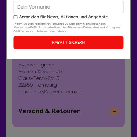
Zertifikate
FAIR WEAR
PeTA vegan approved
Hersteller:
by love it green
Hansen & Salm UG
Claus-Ferck-Str. 5
22359 Hamburg
email: noe@loveitgreen.de
Versand & Retouren