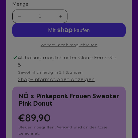
d
Menge
i
e
n
M
M
1
e
e
i
n
n
m
M
g
g
o
Weitere Bezahlmöglichkeiten
e
e
d
v
e
a
Abholung möglich unter
Claus-Ferck-Str.
l
e
r
5
r
h
Gewöhnlich fertig in 24 Stunden
r
ö
Shop-Informationen anzeigen
i
h
n
e
NÖ x Pinkepank Frauen Sweater
g
n
Pink Donut
e
f
R
€89,90
r
ü
n
r
e
Steuer inbegriffen.
Versand
wird an der Kasse
f
N
berechnet.
ü
Ö