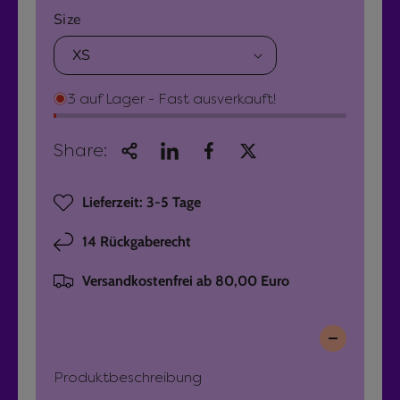
g
Size
r
x
u
N
P
Ö
i
l
x
n
3 auf Lager - Fast ausverkauft!
ä
P
k
i
e
r
n
p
Share:
k
a
e
e
n
Lieferzeit: 3-5 Tage
r
p
k
a
F
P
14 Rückgaberecht
n
r
r
k
a
Versandkostenfrei ab 80,00 Euro
F
u
e
r
e
i
a
n
u
S
s
Produktbeschreibung
e
w