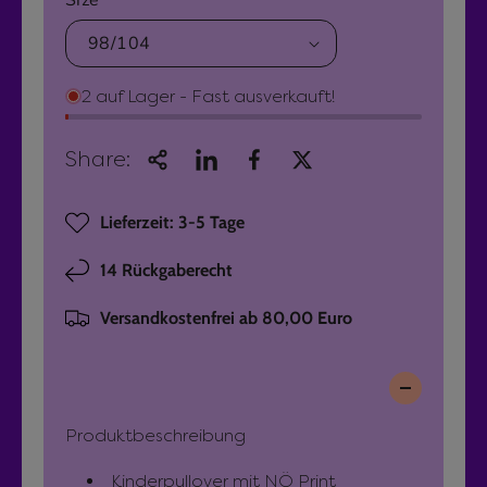
r
K
u
N
i
Ö
d
l
K
s
2 auf Lager - Fast ausverkauft!
ä
i
S
d
w
r
s
e
Share:
S
a
e
w
t
Lieferzeit: 3-5 Tage
r
e
e
a
r
P
14 Rückgaberecht
t
K
r
e
a
Versandkostenfrei ab 80,00 Euro
r
l
e
K
l
i
a
e
l
N
s
Produktbeschreibung
l
a
e
v
Kinderpullover mit NÖ Print