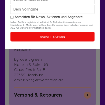
Zertifizierung
FAIR WEAR
PeTA vegan approved
Hersteller:
by love it green
Hansen & Salm UG
Claus-Ferck-Str. 5
22359 Hamburg
email: noe@loveitgreen.de
Versand & Retouren