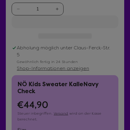
e
n
M
M
1
i
e
e
m
n
n
M
g
g
o
d
e
e
a
v
e
Abholung möglich unter
Claus-Ferck-Str.
l
e
r
5
r
h
Gewöhnlich fertig in 24 Stunden
r
ö
Shop-Informationen anzeigen
i
h
n
e
NÖ Kids Sweater KalleNavy
g
n
Check
e
f
R
€44,90
r
ü
n
r
e
Steuer inbegriffen.
Versand
wird an der Kasse
f
N
berechnet.
ü
Ö
g
Size