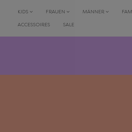
T
KIDS
FRAUEN
MÄNNER
FAM
S
Pr
ACCESSOIRES
SALE
In
G
E
N