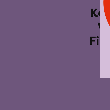
Kei
V
Fil