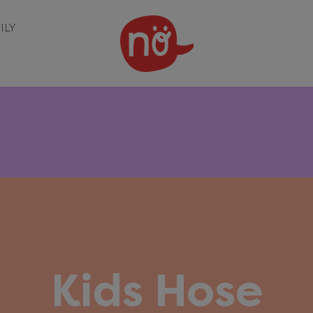
ILY
S
Kids Hose